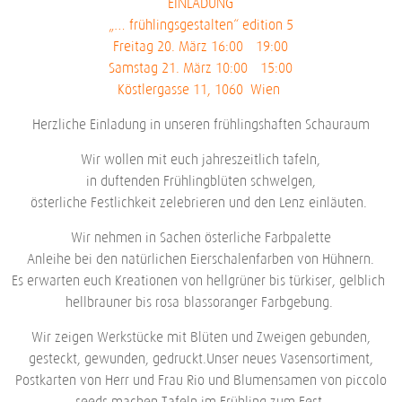
EINLADUNG
„… frühlingsgestalten“ edition 5
Freitag 20. März 16:00 – 19:00
Samstag 21. März 10:00 – 15:00
Köstlergasse 11, 1060 Wien
Herzliche Einladung in unseren frühlingshaften Schauraum
Wir wollen mit euch jahreszeitlich tafeln,
in duftenden Frühlingblüten schwelgen,
österliche Festlichkeit zelebrieren und den Lenz einläuten.
Wir nehmen in Sachen österliche Farbpalette
Anleihe bei den natürlichen Eierschalenfarben von Hühnern.
Es erwarten euch Kreationen von hellgrüner bis türkiser, gelblich-
hellbrauner bis rosa-blassoranger Farbgebung.
Wir zeigen Werkstücke mit Blüten und Zweigen gebunden,
gesteckt, gewunden, gedruckt.Unser neues Vasensortiment,
Postkarten von Herr und Frau Rio und Blumensamen von piccolo
seeds machen Tafeln im Frühling zum Fest.