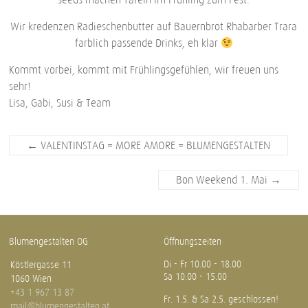
Wir kredenzen Radieschenbutter auf Bauernbrot Rhabarber Trara
farblich passende Drinks, eh klar
Kommt vorbei, kommt mit Frühlingsgefühlen, wir freuen uns
sehr!
Lisa, Gabi, Susi & Team
←
VALENTINSTAG = MORE AMORE = BLUMENGESTALTEN
Bon Weekend 1. Mai
→
Blumengestalten OG
Öffnungszeiten
Di - Fr 10.00 - 18.00
Köstlergasse 11
Sa 10.00 - 15.00
1060 Wien
+43 1 967 13 87
Fr. 1.5. & Sa 2.5. geschlossen!
mail@blumengestalten.at