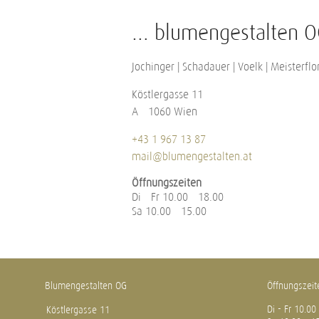
… blumengestalten O
Jochinger | Schadauer | Voelk | Meisterflo
Köstlergasse 11
A – 1060 Wien
+43 1 967 13 87
mail@blumengestalten.at
Öffnungszeiten
Di – Fr 10.00 – 18.00
Sa 10.00 – 15.00
Blumengestalten OG
Öffnungszeit
Di - Fr 10.00
Köstlergasse 11