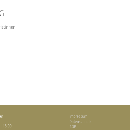
G
ristinnen
en
Impressum
Datenschhutz
 - 18.00
AGB