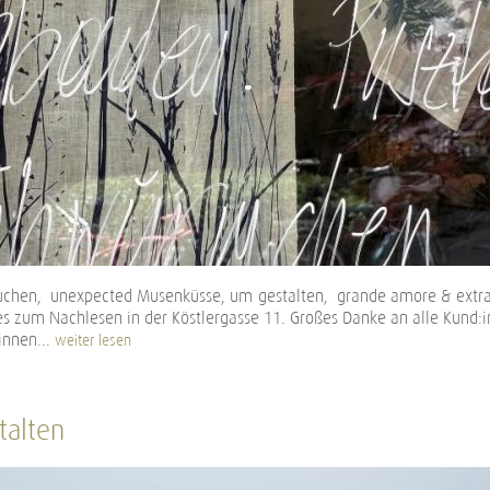
uchen, unexpected Musenküsse, um-gestalten, grande amore & extra
 zum Nachlesen in der Köstlergasse 11. Großes Danke an alle Kund:i
innen...
weiter lesen
talten