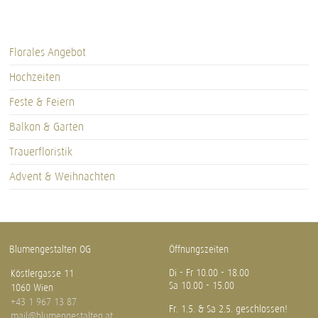
Florales Angebot
Hochzeiten
Feste & Feiern
Balkon & Garten
Trauerfloristik
Advent & Weihnachten
Blumengestalten OG
Öffnungszeiten
Di - Fr 10.00 - 18.00
Köstlergasse 11
Sa 10.00 - 15.00
1060 Wien
+43 1 967 13 87
Fr. 1.5. & Sa 2.5. geschlossen!
mail@blumengestalten.at