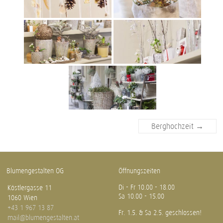
Berghochzeit
→
Blumengestalten OG
Öffnungszeiten
Di - Fr 10.00 - 18.00
Köstlergasse 11
Sa 10.00 - 15.00
1060 Wien
+43 1 967 13 87
Fr. 1.5. & Sa 2.5. geschlossen!
mail@blumengestalten.at