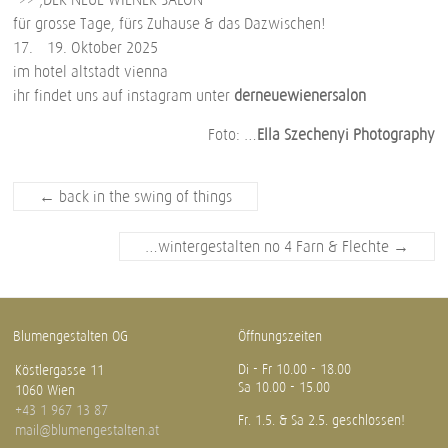
für grosse Tage, fürs Zuhause & das Dazwischen!
17. – 19. Oktober 2025
im hotel altstadt vienna
ihr findet uns auf instagram unter
derneuewienersalon
Foto: …
Ella Szechenyi Photography
←
back in the swing of things
…wintergestalten no 4 Farn & Flechte
→
Blumengestalten OG
Öffnungszeiten
Di - Fr 10.00 - 18.00
Köstlergasse 11
Sa 10.00 - 15.00
1060 Wien
+43 1 967 13 87
Fr. 1.5. & Sa 2.5. geschlossen!
mail@blumengestalten.at