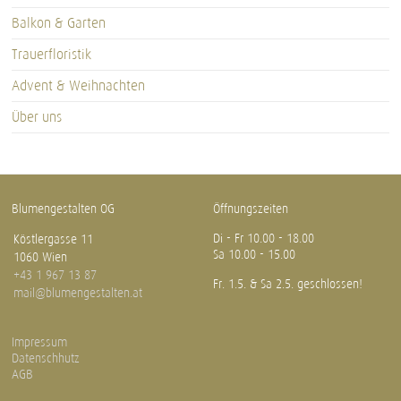
Balkon & Garten
Trauerfloristik
Advent & Weihnachten
Über uns
Blumengestalten OG
Öffnungszeiten
Di - Fr 10.00 - 18.00
Köstlergasse 11
Sa 10.00 - 15.00
1060 Wien
+43 1 967 13 87
Fr. 1.5. & Sa 2.5. geschlossen!
mail@blumengestalten.at
Impressum
Datenschhutz
AGB